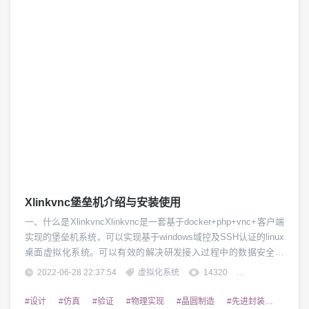
Xlinkvnc堡垒机介绍与安装使用
一、什么是XlinkvncXlinkvnc是一套基于docker+php+vnc+客户端
实现的堡垒机系统，可以实现基于windows域控及SSH认证的linux
桌面虚拟化系统。可以有效的解决研发接入过程中的数据安全管
控及统一认证管理。二、Xlinkvnc有哪些功能1、统一认证，支持
2022-06-28 22:37:54
虚拟化系统
14320
团子精英
windowsAD及SSH认证模式2、快速部署、快速启动及快速重启的
功能3、可针对企业研发实现接入管控及远...
#设计
#仿真
#验证
#物理实现
#晶圆制造
#先进封装
#华大九