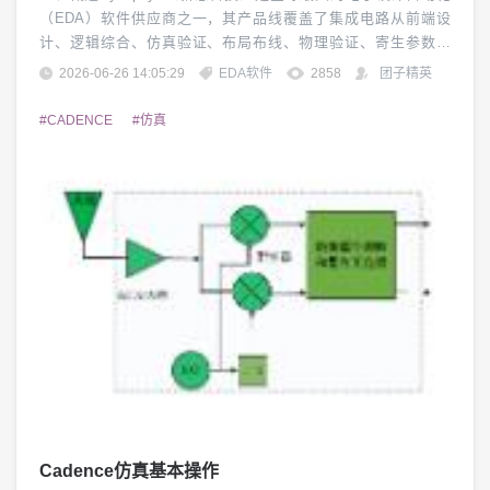
（EDA）软件供应商之一，其产品线覆盖了集成电路从前端设
计、逻辑综合、仿真验证、布局布线、物理验证、寄生参数提
取、静态时序与功耗分析，到测试设计（DFT）、IP集成、先进封
2026-06-26 14:05:29
EDA软件
2858
团子精英
装（2.5D/3D/Chiplet）以及半导体器件级（TCAD）建模仿真的完
整流程。本文档基于用户提供的工具清单，对各工具的名称、定
#CADENCE
#仿真
位、功能特点、典型启动...
Cadence仿真基本操作