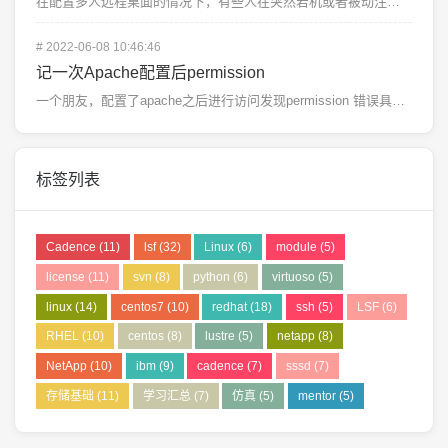
在配置多人远程桌面的情况下，有些人在突然宕机或者被动注销的情况下，再次登录出现闪退查看 window...
#
2022-06-08 10:46:46
记一次Apache配置后permission
一个朋友，配置了apache之后进行访问发现permission 错误具体问题：在centos7上...
标签列表
Cadence
(11)
lsf
(32)
Linux
(6)
module
(5)
license
(11)
svn
(8)
python
(6)
virtuoso
(5)
linux
(14)
centos7
(10)
redhat
(18)
ssh
(5)
LSF
(6)
RHEL
(10)
centos
(8)
lustre
(5)
netapp
(8)
NetApp
(10)
ibm
(9)
cadence
(7)
sssd
(7)
存储基础
(11)
学习汇总
(7)
仿真
(5)
mentor
(5)