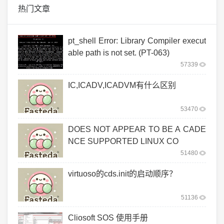
热门文章
pt_shell Error: Library Compiler execut
able path is not set. (PT-063)
57339
IC,ICADV,ICADVM有什么区别
53470
DOES NOT APPEAR TO BE A CADE
NCE SUPPORTED LINUX CO
51480
virtuoso的cds.init的启动顺序？
51136
Cliosoft SOS 使用手册