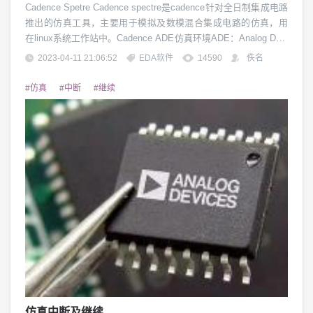
Cadence Spetre Cadence spectre是cadence针对全日制集成电路
推出的仿真工具，主要用于模拟及数模混合集成电路的仿真，用
在linux系统工作站中。Cadence ADE仿真环境ADE：Analog Desi
gn Environment新建文件新建原理图：新建版图新建config文件：
2023-04-11 21:06:52
EDA软件
14590
佚名
(用来连接原文件与test文件的文件，可以在test schematic...
#仿真
#中断
#继续
仿真中断及继续