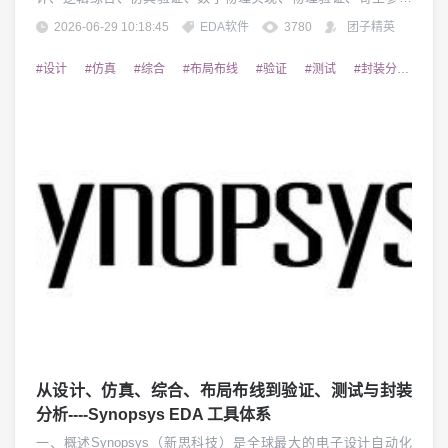
提取、静态时序与功耗签核，到可测性设计（DFT）、硬件仿真/
2026-06-29 10:18:45
EDA软件
3780
团子精英
原型验证、先进封装系统级设计以及电磁/热仿真的完整流程。本
文档参照此前整理的《Synopsys EDA工具体系详解》的结构与深
#设计
#仿真
#综合
#布局布线
#验证
#测试
#封装分析
#S
度，对Cad...
从设计、仿真、综合、布局布线到验证、测试与封装
分析----Synopsys EDA 工具体系
一、概述Synopsys（新思科技）是全球最大的电子设计自动化