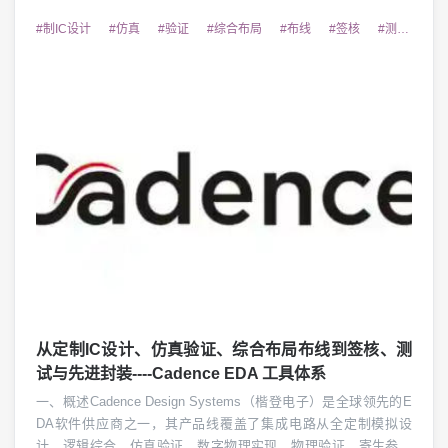
EDA产业自主可控历程的核心参与者与见证者。经过十余年的自
主研发与产业化积累，华大九天已形成覆盖...
#制IC设计
#仿真
#验证
#综合布局
#布线
#签核
#测试
#
从定制IC设计、仿真验证、综合布局布线到签核、测
试与先进封装----Cadence EDA 工具体系
一、概述Cadence Design Systems（楷登电子）是全球领先的E
DA软件供应商之一，其产品线覆盖了集成电路从全定制模拟设
计、逻辑综合、仿真验证、数字物理实现、物理验证、寄生参数