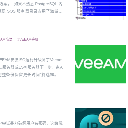
 如果不熟悉 PostgreSQL 内
 SOS 服务器目录占用了海量空
.
EAM恢复
#VEEAM手册
AM安装ISO运行升级补丁Veeam
许可添加VC服务器或ESXI服务器下一步，点A
某些完整备份保留更长时间"复选框。单
IP尝试暴力破解用户名密码，这给我