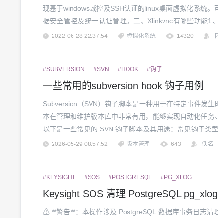
现基于windows域控及SSH认证的linux桌面虚拟化
据安全管控及统一认证管理。二、Xlinkvnc有哪些功能1、统
认证模式2、快速部署、快速启动及快速重启的功能3、可针
2022-06-28 22:37:54
虚拟化系统
14320
#SUBVERSION
#SVN
#HOOK
#钩子
一些常用的subversion hook 钩子用例
Subversion（SVN）钩子脚本是一种用于在特定事件
本在管理和维护版本库中非常有用，能够实现自动化任务
以下是一些常见的 SVN 钩子脚本及其用途：常见钩子类型pr
前执行。用于检查提交的内容，例如代码风格、文件大小
2026-05-29 08:57:52
版本管理
643
佚名
码的文件#!/bin/sh RE...
#KEYSIGHT
#SOS
#POSTGRESQL
#PG_XLOG
Keysight SOS 清理 PostgreSQL pg_xlog
⚠ **警告**：本操作涉及 PostgreSQL 数据库事务日