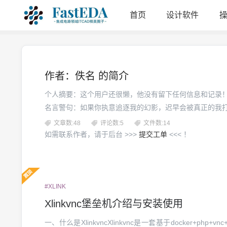
首页
设计软件
作者：佚名 的简介
个人摘要：这个用户还很懒，他没有留下任何信息和记录
名言警句：
如果你执意追逐我的幻影，迟早会被真正的我
文章数:48
评论数:5
文件数:14
如需联系作者，请于后台 >>>
提交工单
<<< ！
#XLINK
Xlinkvnc堡垒机介绍与安装使用
一、什么是XlinkvncXlinkvnc是一套基于docker+p