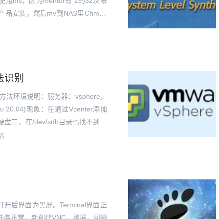
使用nfs，因为mentor有 2的32次幂
安装，然后mv到NAS里Chmod
无法识别
方法环境说明：服务器：vsphere，
 20.04)现象：在通过Vcenter添加
硬盘二、在/dev/sdb目录也找不到对
照网上说法扫描新...
名
后界面为黑屏。Terminal界面正
任务正常。新创建VNC，黑屏，问题