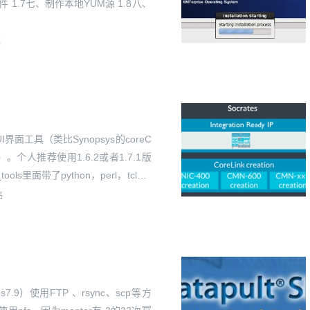
⽂件 1.7七、制作本地YUM源 1.8⼋、
名
TH）。个人推荐使用1.6.2或者1.7.1版
ools里面带了python，perl，tcl，x
名
）使用FTP 、rsync、scp等方