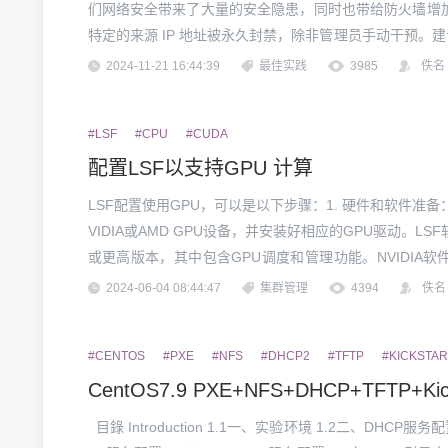
们网络安全带来了大量的安全隐患，同时也带给防火墙增
特定的来源 IP 地址被永久封禁，除非管理员手动干预。建议
免正常用户因误操作被永久封禁（例如，增加登录尝试次
2024-11-21 16:44:39
最佳实践
3985
佚名
的失败尝试), 这个设置的默认值是2T...
#LSF
#CPU
#CUDA
配置LSF以支持GPU 计算
LSF配置使用GPU，可以是以下步骤：1. 硬件和软件准备
VIDIA或AMD GPU设备，并安装好相应的GPU驱动。LSF软件： 
或更高版本，其中包含GPU调度和管理功能。NVIDIA软件 (
建议安装NVIDIA Tesla GPU Driver和CUDA Tool...
2024-06-04 08:44:47
集群管理
4394
佚名
#CENTOS
#PXE
#NFS
#DHCP2
#TFTP
#KICKSTAR
CentOS7.9 PXE+NFS+DHCP+TFTP+K
⽬錄 Introduction 1.1⼀、实验环境 1.2⼆、DHCP服务