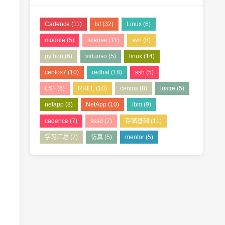
Cadence
(11)
lsf
(32)
Linux
(6)
module
(5)
license
(11)
svn
(8)
python
(6)
virtuoso
(5)
linux
(14)
centos7
(10)
redhat
(18)
ssh
(5)
LSF
(6)
RHEL
(10)
centos
(8)
lustre
(5)
netapp
(8)
NetApp
(10)
ibm
(9)
cadence
(7)
sssd
(7)
存储基础
(11)
学习汇总
(7)
仿真
(5)
mentor
(5)