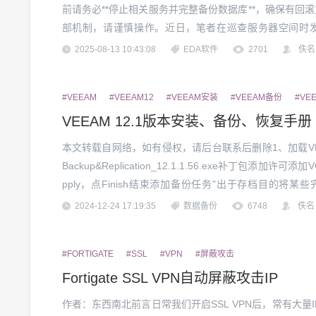
前请务必**停止相关服务并完整备份数据库**，确保有回滚方案。
部机制，请谨慎操作。近日，笔者在巡查服务器空间时发现
间。根据经验，工程数据本身不应有这么大的空间占用。``..
2025-08-13 10:43:08
EDA软件
2701
佚名
#VEEAM
#VEEAM12
#VEEAM安装
#VEEAM备份
#VE
VEEAM 12.1版本安装、备份、恢复手册
本文转载自网络，如有侵权，请后台联系后删除1、加载VEE
Backup&Replication_12.1.1.56.exe补丁包添加
pply，点Finish结束添加备份任务"出于存档目的将
击"配置" 。在配置 GF...
2024-12-24 17:19:35
数据备份
6748
佚名
#FORTIGATE
#SSL
#VPN
#屏蔽攻击
Fortigate SSL VPN自动屏蔽攻击IP
作者：东西南北前言日常我们开启SSL VPN后，常有大量