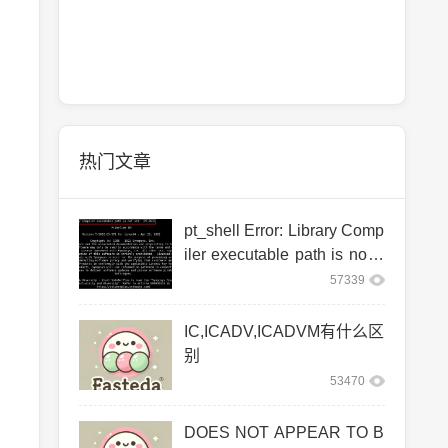
热门文章
pt_shell Error: Library Comp
iler executable path is not s
et. (PT-063)
57339
IC,ICADV,ICADVM有什么区
别
53470
DOES NOT APPEAR TO B