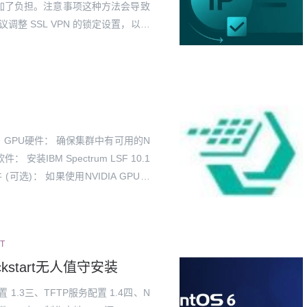
加了负担。注意事项这种方法会导致
调整 SSL VPN 的锁定设置，以避
数限制，使其在触发封禁前需要更多
：GPU硬件： 确保集群中有可用的N
安装IBM Spectrum LSF 10.1
可选)： 如果使用NVIDIA GPU，
T
ickstart无人值守安装
配置 1.3三、TFTP服务配置 1.4四、N