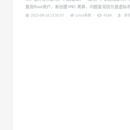
复现Root用户，新创建VNC 黑屏，问题复现因为是虚
的。Quit出来，界面就进入了转圈圈，单无法出来gnom
2023-08-18 13:50:57
Linux系统
4184
佚
依存关系，所有SO...