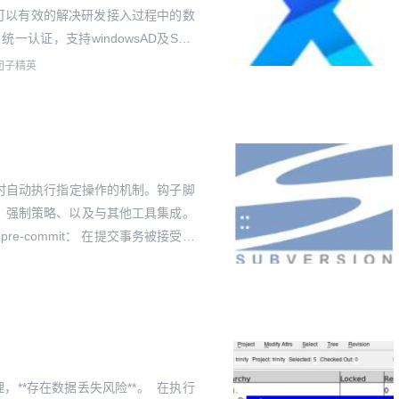
系统。可以有效的解决研发接入过程中的数
一认证，支持windowsAD及SSH
对企业研发实现接入管控及远...
团子精英
发生时自动执行指定操作的机制。钩子脚
、强制策略、以及与其他工具集成。
e-commit： 在提交事务被接受之
限制等。示例：禁止提交包含调试代
志清理，**存在数据丢失风险**。 在执行