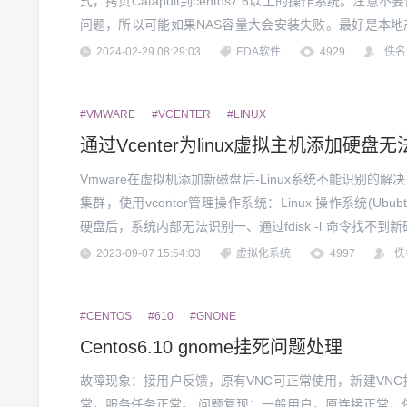
式，拷贝Catapult到centos7.6以上的操作系统。注意不要
问题，所以可能如果NAS容量大会安装失败。最好是本地产品
777 文件包，准备安装 License准备。因为Catapu...
2024-02-29 08:29:03
EDA软件
4929
佚名
#VMWARE
#VCENTER
#LINUX
通过Vcenter为linux虚拟主机添加硬盘
Vmware在虚拟机添加新磁盘后-Linux系统不能识别的解决
集群，使用vcenter管理操作系统：Linux 操作系统(Ububtu
硬盘后，系统内部无法识别一、通过fdisk -l 命令找不到新
应内容解决过程：一、由于是生产环境，无法重启二、尝试按
2023-09-07 15:54:03
虚拟化系统
4997
佚
#CENTOS
#610
#GNONE
Centos6.10 gnome挂死问题处理
故障现象：接用户反馈，原有VNC可正常使用，新建VNC打开
常，服务任务正常。 问题复现：一般用户，原连接正常，