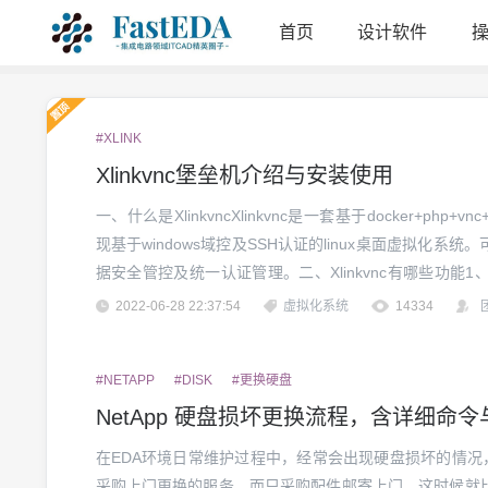
首页
设计软件
#XLINK
Xlinkvnc堡垒机介绍与安装使用
一、什么是XlinkvncXlinkvnc是一套基于docker+p
现基于windows域控及SSH认证的linux桌面虚拟化
据安全管控及统一认证管理。二、Xlinkvnc有哪些功能1、统
认证模式2、快速部署、快速启动及快速重启的功能3、可针
2022-06-28 22:37:54
虚拟化系统
14334
#NETAPP
#DISK
#更换硬盘
NetApp 硬盘损坏更换流程，含详细命
在EDA环境日常维护过程中，经常会出现硬盘损坏的情况
采购上门更换的服务，而只采购配件邮寄上门，这时候就