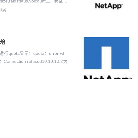
ize,raidstatus,volcount二、卷空间
精英
问题
运行quota显示：quota：error whil
er：Connection refused10.10.10.2为