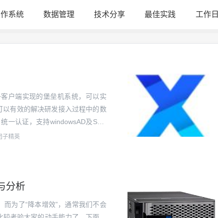
操作系统
数据管理
技术分享
最佳实践
工作
hp+vnc+客户端实现的堡垒机系统，可以实
系统。可以有效的解决研发接入过程中的数
一认证，支持windowsAD及SSH
对企业研发实现接入管控及远...
团子精英
令与分析
，而为了“降本增效”，通常我们不会
比较考验大家的动手能力了。下面，