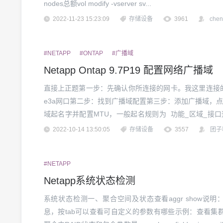
nodes总额vol modify -vserver sv...
2022-11-23 15:23:09
存储设备
3961
che
#NETAPP
#ONTAP
#广播域
Netapp Ontap 9.7P19 配置网络广播域
直接上正题第一步：先确认你所连接的网卡。我这里连接的
e3a网口第二步：找到广播域配置第三步：添加广播域，
域起名字并配置MTU，一般起名规则为 功能_区域_接口速
择物理网卡点击保存第四步：配置网络接口填写信息保存，配
2022-10-14 13:50:05
存储设备
3557
团子
#NETAPP
Netapp系统状态检测
系统状态检测一、聚合空间及状态查看aggr show说明：
息，按tab可以查看可自定义的参数有哪些示例：查看集