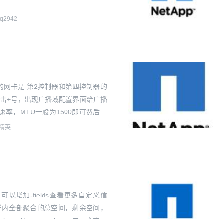
nq2942
网卡是 第2控制器和第四控制器的
点击+号，出现广播域配置界面给广播
率，MTU一般为1500即可然后选
置完毕...
精英
可以增加-fields查看更多自定义信
群内全部聚合的总空间，剩余空间，