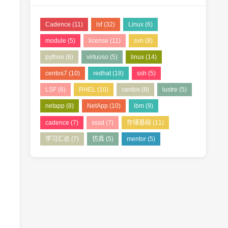
Cadence
(11)
lsf
(32)
Linux
(6)
module
(5)
license
(11)
svn
(8)
python
(6)
virtuoso
(5)
linux
(14)
centos7
(10)
redhat
(18)
ssh
(5)
LSF
(6)
RHEL
(10)
centos
(8)
lustre
(5)
netapp
(8)
NetApp
(10)
ibm
(9)
cadence
(7)
sssd
(7)
存储基础
(11)
学习汇总
(7)
仿真
(5)
mentor
(5)