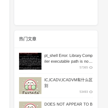
热门文章
pt_shell Error: Library Comp
iler executable path is not s
et. (PT-063)
57365
IC,ICADV,ICADVM有什么区
别
53493
DOES NOT APPEAR TO B