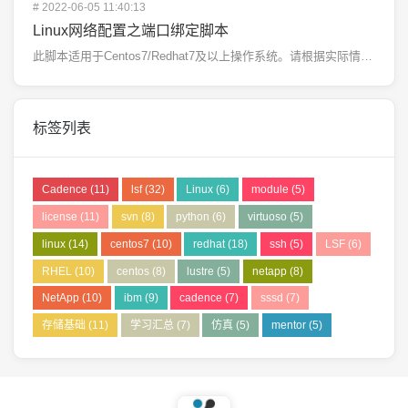
#
2022-06-05 11:40:13
Linux网络配置之端口绑定脚本
此脚本适用于Centos7/Redhat7及以上操作系统。请根据实际情况修改#!/bin/bash...
标签列表
Cadence
(11)
lsf
(32)
Linux
(6)
module
(5)
license
(11)
svn
(8)
python
(6)
virtuoso
(5)
linux
(14)
centos7
(10)
redhat
(18)
ssh
(5)
LSF
(6)
RHEL
(10)
centos
(8)
lustre
(5)
netapp
(8)
NetApp
(10)
ibm
(9)
cadence
(7)
sssd
(7)
存储基础
(11)
学习汇总
(7)
仿真
(5)
mentor
(5)