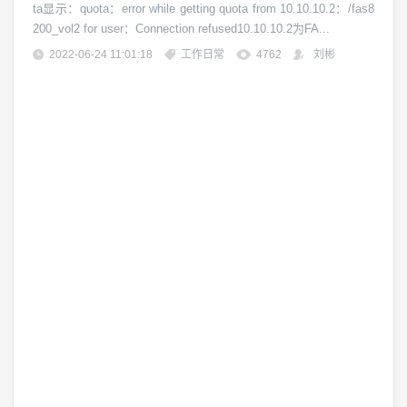
ta显示：quota：error while getting quota from 10.10.10.2：/fas8
200_vol2 for user：Connection refused10.10.10.2为FA...
2022-06-24 11:01:18
工作日常
4762
刘彬