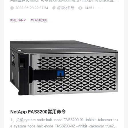
控及统一认证管理。二、Xlinkvnc有哪些功能1、统一认证，支持
2022-06-28 22:37:54
虚拟化系统
14351
团子精英
windowsAD及SSH认证模式2、快速部署、快速启动及快速重启的
功能3、可针对企业研发实现接入管控及远...
#NETAPP
#FAS8200
NetApp FAS8200常用命令
1、关机system node halt -node FAS8200-01 -inhibit -takeover tru
e system node halt -node FAS8200-02 -inhibit -takeover true2、