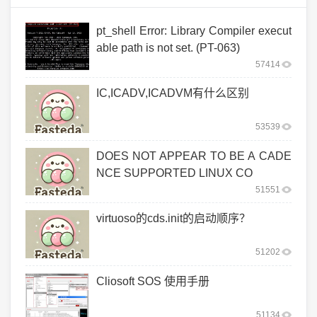
pt_shell Error: Library Compiler execut
able path is not set. (PT-063)
57414
IC,ICADV,ICADVM有什么区别
53539
DOES NOT APPEAR TO BE A CADE
NCE SUPPORTED LINUX CO
51551
virtuoso的cds.init的启动顺序？
51202
Cliosoft SOS 使用手册
51134