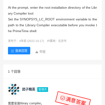
At the prompt, enter the root installation directory of the Libr
ary Compiler tool.
Set the SYNOPSYS_LC_ROOT environment variable to the
path to the Library Compiler executable before you invoke t
he PrimeTime shell.
发布于：4年前 (2022-10-17)
IP属地：北京市
我来回答
举报
1 个回答
团子精英
管理员
满意答案
需要安装library compiler。