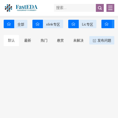
全部
xlink专区
Lic专区
发布问题
默认
最新
热门
悬赏
未解决
已解决
0