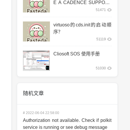
E A CADENCE SUPPORT
ED LINUX CO
51471
virtuoso的cds.init的启动顺
序？
51119
Cliosoft SOS 使用手册
51030
随机文章
#
2022-06-04 22:58:00
Authorization not available. Check if polkit
service is running or see debug message