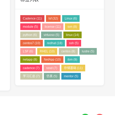
Cadence
(11)
lsf
(32)
Linux
(6)
module
(5)
license
(11)
svn
(8)
python
(6)
virtuoso
(5)
linux
(14)
centos7
(10)
redhat
(18)
ssh
(5)
LSF
(6)
RHEL
(10)
centos
(8)
lustre
(5)
netapp
(8)
NetApp
(10)
ibm
(9)
cadence
(7)
sssd
(7)
存储基础
(11)
学习汇总
(7)
仿真
(5)
mentor
(5)