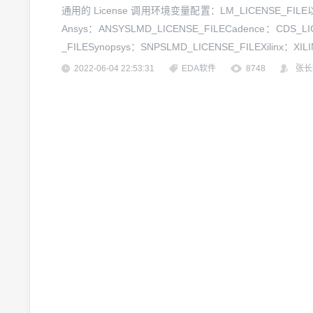
通用的 License 调用环境变量配置：LM_LICENSE_
Ansys：ANSYSLMD_LICENSE_FILECadence：CDS_L
_FILESynopsys：SNPSLMD_LICENSE_FILEXilinx：X
DSLMD_LIC...
2022-06-04 22:53:31
EDA软件
8748
张长