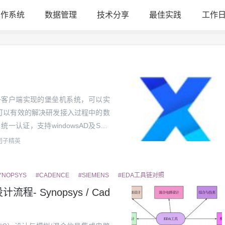
操作系统
数据管理
技术分享
最佳实践
工作
hp+vnc+客户端实现的堡垒机系统，可以实
系统。可以有效的解决研发接入过程中的数
一认证，支持windowsAD及SSH
对企业研发实现接入管控及远...
团子精英
YNOPSYS
#CADENCE
#SIEMENS
#EDA工具链对照
 Synopsys / Cad