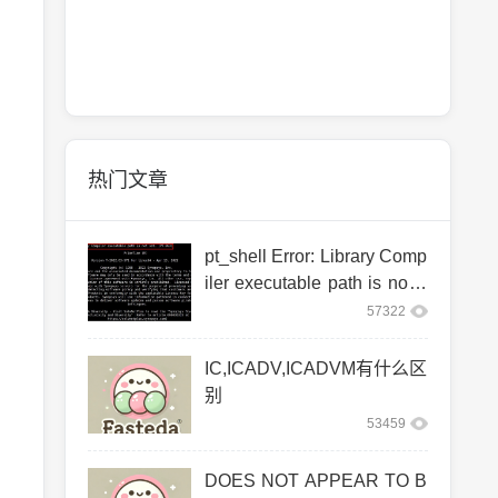
热门文章
pt_shell Error: Library Comp
iler executable path is not s
et. (PT-063)
57322
IC,ICADV,ICADVM有什么区
别
53459
DOES NOT APPEAR TO B