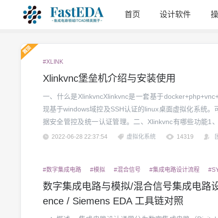
首页
设计软件
#XLINK
Xlinkvnc堡垒机介绍与安装使用
一、什么是XlinkvncXlinkvnc是一套基于docker+p
现基于windows域控及SSH认证的linux桌面虚拟化
据安全管控及统一认证管理。二、Xlinkvnc有哪些功能1、统
认证模式2、快速部署、快速启动及快速重启的功能3、可针
2022-06-28 22:37:54
虚拟化系统
14319
#数字集成电路
#模拟
#混合信号
#集成电路设计流程
#S
数字集成电路与模拟/混合信号集成电路设计流程-
ence / Siemens EDA 工具链对照