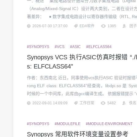
一：概述 集成电路设计通常分为数字集成电路（Digital
（Analog/Mixed-Signal IC）设计两大类别，二
著差异： ● 数字集成电路设计以寄存器传输级（RTL, Register
2026-07-30 17:37:00
EDA软件
1385
团子
#SYNOPSYS
#VCS
#ASIC
#ELFCLASS64
Synopsys VCS 执行ASIC仿真时报错 “./libd
s: ELFCLASS64”
作者：东西南北 近日，同事使用vcs执行ASIC 验证时报错不通过，
rong ELF class: ELFCLASS64”经查询，libdpi.so 是 S
时候的一个中间库，此库由gcc编译生成。 依据报错提示 “wron
2022-09-01 14:09:09
工作日常
5482
佚名
#SYNOPSYS
#MODULEFILE
#MODULE-ENVIRONMENT
Synopsys 常用软件环境变量设置参考