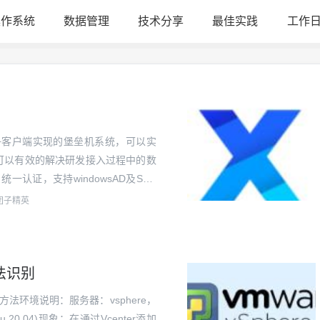
操作系统
数据管理
技术分享
最佳实践
工作
hp+vnc+客户端实现的堡垒机系统，可以实
系统。可以有效的解决研发接入过程中的数
一认证，支持windowsAD及SSH
对企业研发实现接入管控及远...
团子精英
无法识别
方法环境说明：服务器：vsphere，
 20.04)现象：在通过Vcenter添加