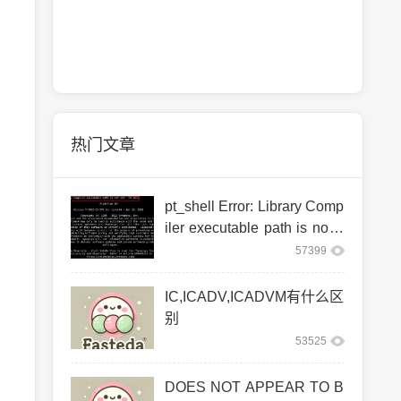
热门文章
pt_shell Error: Library Comp
iler executable path is not s
et. (PT-063)
57399
IC,ICADV,ICADVM有什么区
别
53525
DOES NOT APPEAR TO B