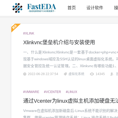
首页
设计软件
#XLINK
Xlinkvnc堡垒机介绍与安装使用
一、什么是XlinkvncXlinkvnc是一套基于docker+p
现基于windows域控及SSH认证的linux桌面虚拟化
据安全管控及统一认证管理。二、Xlinkvnc有哪些功能1、统
认证模式2、快速部署、快速启动及快速重启的功能3、可针
2022-06-28 22:37:54
虚拟化系统
14345
#VMWARE
#VCENTER
#LINUX
通过Vcenter为linux虚拟主机添加硬盘
Vmware在虚拟机添加新磁盘后-Linux系统不能识别的解决
集群，使用vcenter管理操作系统：Linux 操作系统(Ububtu