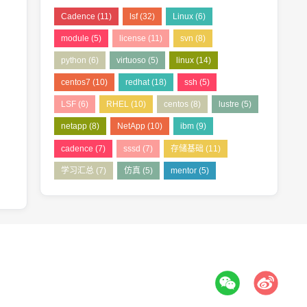
Cadence
(11)
lsf
(32)
Linux
(6)
module
(5)
license
(11)
svn
(8)
python
(6)
virtuoso
(5)
linux
(14)
centos7
(10)
redhat
(18)
ssh
(5)
LSF
(6)
RHEL
(10)
centos
(8)
lustre
(5)
netapp
(8)
NetApp
(10)
ibm
(9)
cadence
(7)
sssd
(7)
存储基础
(11)
学习汇总
(7)
仿真
(5)
mentor
(5)