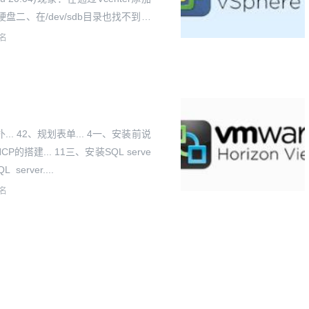
硬盘二、在/dev/sdb目录也找不到对
照网上说法扫描新...
名
拓扑... 42、规划表单... 4一、安装前说
HCP的搭建... 11三、安装SQL serve
server....
名