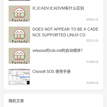
IC,ICADV,ICADVM有什么区别
53501
DOES NOT APPEAR TO BE A CADE
NCE SUPPORTED LINUX CO
51512
virtuoso的cds.init的启动顺序？
51169
Cliosoft SOS 使用手册
51104
随机文章