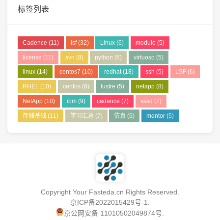
标签列表
Cadence
(11)
lsf
(32)
Linux
(6)
module
(5)
license
(11)
svn
(8)
python
(6)
virtuoso
(5)
linux
(14)
centos7
(10)
redhat
(18)
ssh
(5)
LSF
(6)
RHEL
(10)
centos
(8)
lustre
(5)
netapp
(8)
NetApp
(10)
ibm
(9)
cadence
(7)
sssd
(7)
存储基础
(11)
学习汇总
(7)
仿真
(5)
mentor
(5)
Copyright Your Fasteda.cn Rights Reserved.
京ICP备2022015429号-1
.
京公网安备 11010502049874号
.