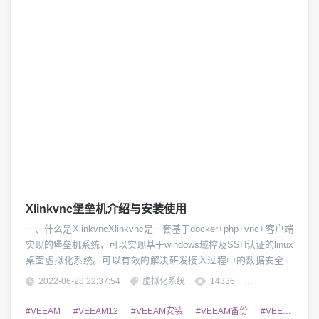
Xlinkvnc堡垒机介绍与安装使用
一、什么是XlinkvncXlinkvnc是一套基于docker+php+vnc+客户端
实现的堡垒机系统，可以实现基于windows域控及SSH认证的linux
桌面虚拟化系统。可以有效的解决研发接入过程中的数据安全管
控及统一认证管理。二、Xlinkvnc有哪些功能1、统一认证，支持
2022-06-28 22:37:54
虚拟化系统
14336
团子精英
windowsAD及SSH认证模式2、快速部署、快速启动及快速重启的
功能3、可针对企业研发实现接入管控及远...
#VEEAM
#VEEAM12
#VEEAM安装
#VEEAM备份
#VEEAM恢复