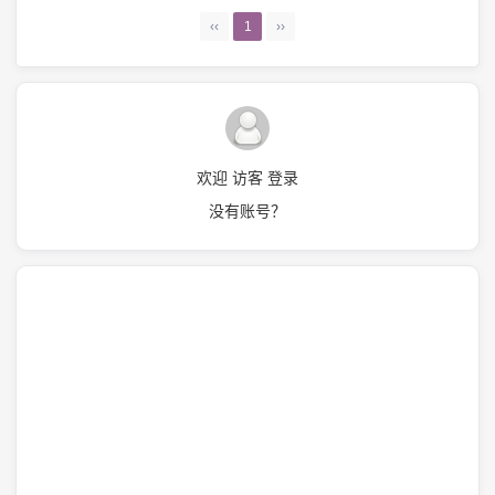
‹‹
1
››
欢迎 访客 登录
没有账号？