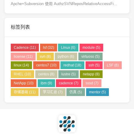
Apche+Subversion 使用 AuthzSVNReposRelativeAccessFi...
标签列表
Cadence
(11)
lsf
(32)
Linux
(6)
module
(5)
license
(11)
svn
(8)
python
(6)
virtuoso
(5)
linux
(14)
centos7
(10)
redhat
(18)
ssh
(5)
LSF
(6)
RHEL
(10)
centos
(8)
lustre
(5)
netapp
(8)
NetApp
(10)
ibm
(9)
cadence
(7)
sssd
(7)
存储基础
(11)
学习汇总
(7)
仿真
(5)
mentor
(5)