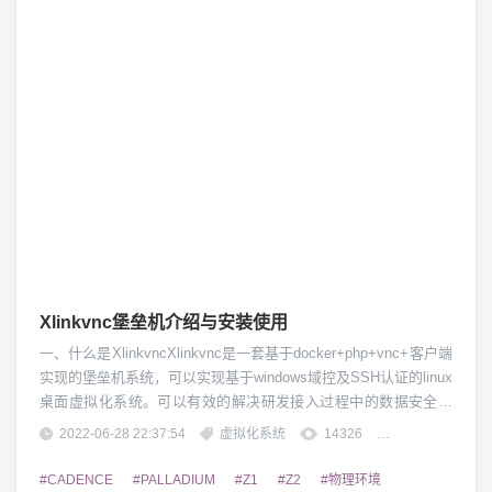
Xlinkvnc堡垒机介绍与安装使用
一、什么是XlinkvncXlinkvnc是一套基于docker+php+vnc+客户端
实现的堡垒机系统，可以实现基于windows域控及SSH认证的linux
桌面虚拟化系统。可以有效的解决研发接入过程中的数据安全管
控及统一认证管理。二、Xlinkvnc有哪些功能1、统一认证，支持
2022-06-28 22:37:54
虚拟化系统
14326
团子精英
windowsAD及SSH认证模式2、快速部署、快速启动及快速重启的
功能3、可针对企业研发实现接入管控及远...
#CADENCE
#PALLADIUM
#Z1
#Z2
#物理环境