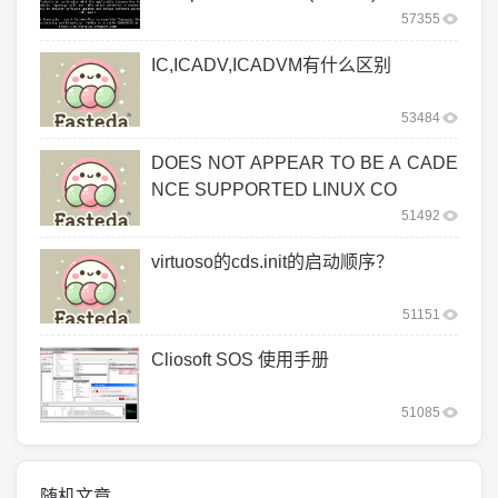
57355
IC,ICADV,ICADVM有什么区别
53484
DOES NOT APPEAR TO BE A CADE
NCE SUPPORTED LINUX CO
51492
virtuoso的cds.init的启动顺序？
51151
Cliosoft SOS 使用手册
51085
随机文章