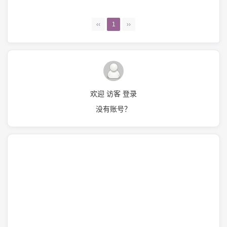
‹‹
1
››
欢迎 访客 登录
没有账号？