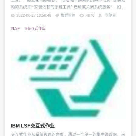
工具），那么我可能需要：* 查看和了解系统的基本信息* 安装依
赖的系统库* 安装依赖的系统工具* 启动或关闭系统服务* ...如果
我有一批服务器，做同样的事情，我可能需要pssh或者ansible，
2022-06-27 13:50:49
集群管理
4076
李艳青
但是他们存在或多或少地存在一些问题：* 需要明文输入密码* 打
印的信息不够个性化（不够简洁或者不够详细）* 执行任务脚本不
#LSF
#交互式作业
够简单*...
IBM LSF交互式作业
交互式作业从系统管理的角度，通过一个单一的集中调度器，来