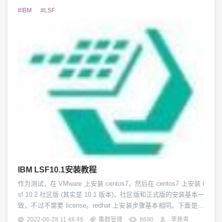
ost 重新起...
#IBM
#LSF
IBM LSF10.1安装教程
作为测试，在 VMware 上安装 centos7，然后在 centos7 上安装 l
sf 10.2 社区版 (其实是 10.1 版本)，社区版和正式版的安装基本一
致，不过不需要 license。redhat 上安装步骤基本相同。下面是具
体的安装步骤：机器设置1.1 设置 hostname 及 IP通过修改 /etc/h
2022-06-28 11:48:49
集群管理
8690
李艳青