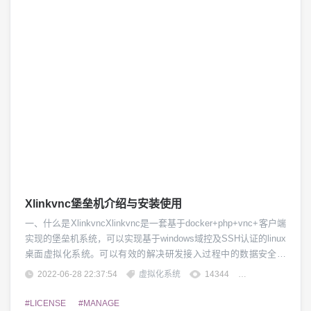
Xlinkvnc堡垒机介绍与安装使用
一、什么是XlinkvncXlinkvnc是一套基于docker+php+vnc+客户端
实现的堡垒机系统，可以实现基于windows域控及SSH认证的linux
桌面虚拟化系统。可以有效的解决研发接入过程中的数据安全管
控及统一认证管理。二、Xlinkvnc有哪些功能1、统一认证，支持
2022-06-28 22:37:54
虚拟化系统
14344
团子精英
windowsAD及SSH认证模式2、快速部署、快速启动及快速重启的
功能3、可针对企业研发实现接入管控及远...
#LICENSE
#MANAGE