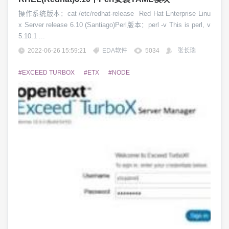
操作系统版本：cat /etc/redhat-release Red Hat Enterprise Linu
x Server release 6.10 (Santiago)Perl版本：perl -v This is perl, v
5.10.1 ...
2022-06-26 15:59:21
EDA软件
5034
张长瑞
#EXCEED TURBOX
#ETX
#NODE