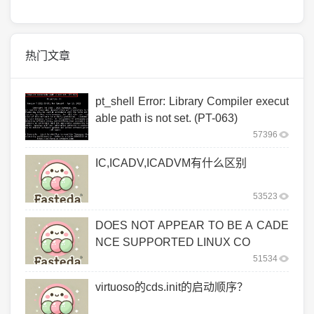
热门文章
pt_shell Error: Library Compiler execut
able path is not set. (PT-063)
57396
IC,ICADV,ICADVM有什么区别
53523
DOES NOT APPEAR TO BE A CADE
NCE SUPPORTED LINUX CO
51534
virtuoso的cds.init的启动顺序？