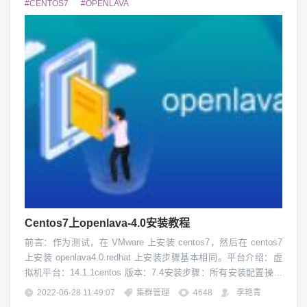
#CENTOS7
#OPENLAVA
Centos7上openlava-4.0安装教程
前言：作为测试，在 VMware 上安装 centos7，然后在 centos7
上安装 openlava4.0.redhat 上安装步骤基本相同。平台介绍：虚
拟机平台：14.1.1centos 版本：7.4安装步骤：所有安装配置操作
均使用 root 账号。一、更改主机名当搭建服务器集群时必须保证
2022-06-28 11:49:07
集群管理
4648
李艳青
每台主机的主机名独一无二，所以我们需要把默认的主机名 localh