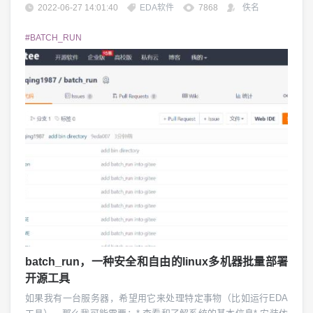
说，了解 IC 设计流程以及每个环节所用 EDA 工具，了解全流程
2022-06-27 14:01:40
EDA软件
7868
佚名
中设计效率的洼地所在，并据此提出系统的解决方案，是整体上
提升 IC 设计效率的根本所在，所以同样具有重要意义。作为一个
#BATCH_RUN
初入门者...
batch_run，一种安全和自由的linux多机器批量部署
开源工具
如果我有一台服务器，希望用它来处理特定事物（比如运行EDA