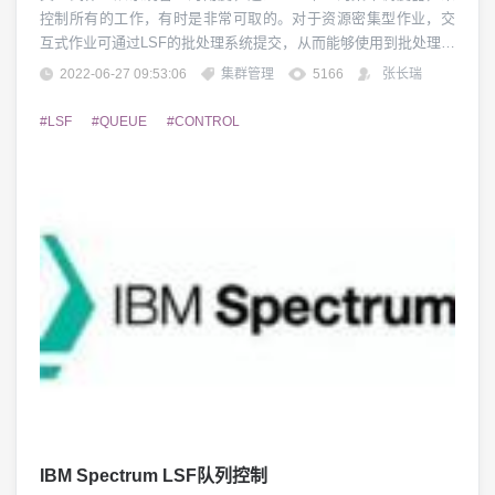
控制所有的工作，有时是非常可取的。对于资源密集型作业，交
互式作业可通过LSF的批处理系统提交，从而能够使用到批处理调
度策略和机器选择功能。你可以提交一个作业，并且指定最低的
2022-06-27 09:53:06
集群管理
5166
张长瑞
加载主机去运行该作业。由于所有的交互式作业受LSF策略影响，
对于系统，你将有更多的控制权。例如，你可以指定只将集群中
#LSF
#QUEUE
#CONTROL
两台服务器作为交互式服务器。通过定义一个交互...
IBM Spectrum LSF队列控制