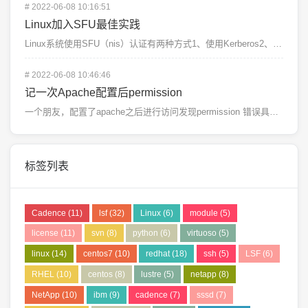
#
2022-06-08 10:16:51
Linux加入SFU最佳实践
Linux系统使用SFU（nis）认证有两种方式1、使用Kerberos2、使用Windows直接认...
#
2022-06-08 10:46:46
记一次Apache配置后permission
一个朋友，配置了apache之后进行访问发现permission 错误具体问题：在centos7上...
标签列表
Cadence
(11)
lsf
(32)
Linux
(6)
module
(5)
license
(11)
svn
(8)
python
(6)
virtuoso
(5)
linux
(14)
centos7
(10)
redhat
(18)
ssh
(5)
LSF
(6)
RHEL
(10)
centos
(8)
lustre
(5)
netapp
(8)
NetApp
(10)
ibm
(9)
cadence
(7)
sssd
(7)