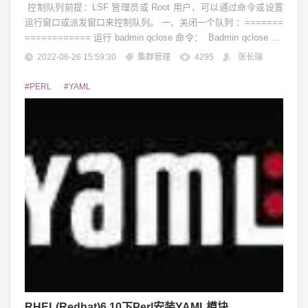
控制队列前提：LSF 管理员或 Root 用户，可以通过命令或设置
运行窗口或派发窗口来控制队列。 一、关闭一个队列 ：=======
============ 运行 badmin qclose 命令： Badmin qclose nor
mal Queue 《normal 》 is closed...
2022-06-26 15:59:30
集群管理
4295
张长瑞
#PERL
#YAML
RHEL(Redhat)6.10下Perl安装YAML模块