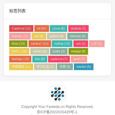
标签列表
Cadence
(11)
lsf
(32)
Linux
(6)
module
(5)
license
(11)
svn
(8)
python
(6)
virtuoso
(5)
linux
(14)
centos7
(10)
redhat
(18)
ssh
(5)
LSF
(6)
RHEL
(10)
centos
(8)
lustre
(5)
netapp
(8)
NetApp
(10)
ibm
(9)
cadence
(7)
sssd
(7)
存储基础
(11)
学习汇总
(7)
仿真
(5)
mentor
(5)
Copyright Your Fasteda.cn Rights Reserved.
京ICP备2022015429号-1
.