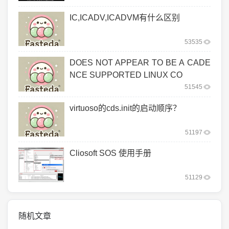
IC,ICADV,ICADVM有什么区别
53535
DOES NOT APPEAR TO BE A CADE
NCE SUPPORTED LINUX CO
51545
virtuoso的cds.init的启动顺序？
51197
Cliosoft SOS 使用手册
51129
随机文章