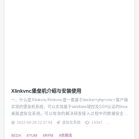
Xlinkvnc堡垒机介绍与安装使用
一、什么是XlinkvncXlinkvnc是一套基于docker+php+vnc+客户端
实现的堡垒机系统，可以实现基于windows域控及SSH认证的linux
桌面虚拟化系统。可以有效的解决研发接入过程中的数据安全管
控及统一认证管理。二、Xlinkvnc有哪些功能1、统一认证，支持
2022-06-28 22:37:54
虚拟化系统
14347
团子精英
windowsAD及SSH认证模式2、快速部署、快速启动及快速重启的
功能3、可针对企业研发实现接入管控及远...
#EDA
#YUM
#RPM
#依赖库