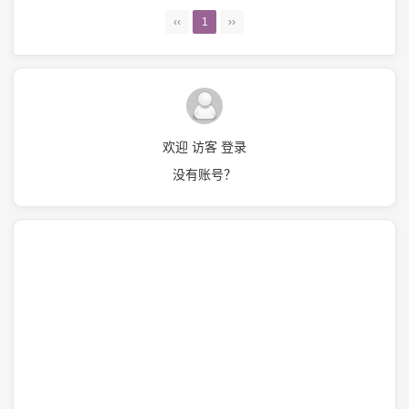
‹‹
1
››
欢迎 访客 登录
没有账号？