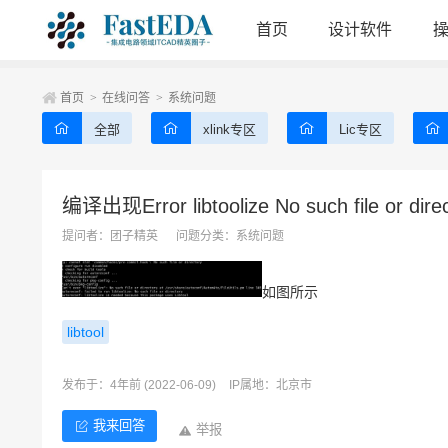
首页
设计软件
首页
>
在线问答
>
系统问题
全部
xlink专区
Lic专区
编译出现Error libtoolize No such file or dire
提问者：
团子精英
问题分类：
系统问题
如图所示
libtool
发布于：4年前 (2022-06-09)
IP属地：北京市
我来回答
举报