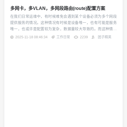
多网卡，多VLAN，多网段路由(route)配置方案
在我们日常运维中，有时候难免会遇到某个设备必须为多个网段
提供服务的情况。这种情况有时候是设备唯一，也有可能是服务
唯一，也或许是配置较为复杂，数据量较大导致的。而这种情况
下，如果遇到多个区域之间有隔离，那么就必须设置多网卡的形
2025-11-18 08:46:34
工作日常
2239
团子精英
式。但是我们知道，默认路由是具有唯一性的，就是 “0.0.0.0/0.0.
0.0 GW 网关地址 ” 如果想走其他通路，就必须手动设置路由。网
络结构如下...