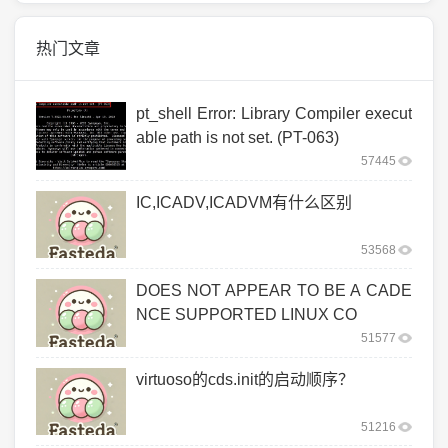
热门文章
pt_shell Error: Library Compiler execut
able path is not set. (PT-063)
57445
IC,ICADV,ICADVM有什么区别
53568
DOES NOT APPEAR TO BE A CADE
NCE SUPPORTED LINUX CO
51577
virtuoso的cds.init的启动顺序？
51216