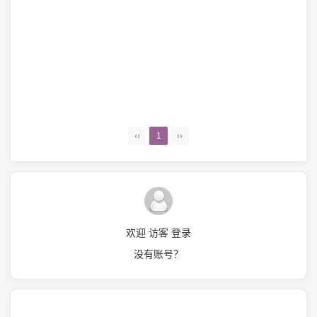
‹‹
1
››
欢迎 访客 登录
没有账号？