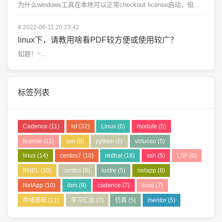
为什么windows工具在本地可以正常checkout license启动，但是在远程桌面服务器无法...
#
2022-06-11 20:23:42
linux下，请教用啥看PDF较方便或使用较广？
如题！~...
标签列表
Cadence
(11)
lsf
(32)
Linux
(6)
module
(5)
license
(11)
svn
(8)
python
(6)
virtuoso
(5)
linux
(14)
centos7
(10)
redhat
(18)
ssh
(5)
LSF
(6)
RHEL
(10)
centos
(8)
lustre
(5)
netapp
(8)
NetApp
(10)
ibm
(9)
cadence
(7)
sssd
(7)
存储基础
(11)
学习汇总
(7)
仿真
(5)
mentor
(5)