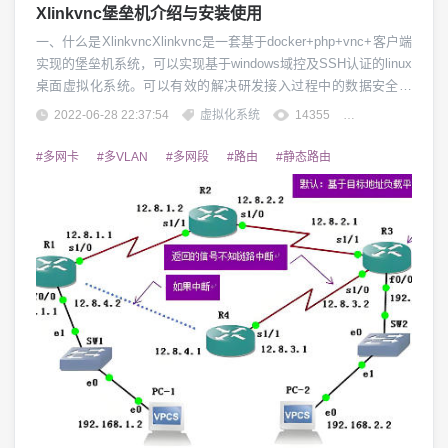
Xlinkvnc堡垒机介绍与安装使用
一、什么是XlinkvncXlinkvnc是一套基于docker+php+vnc+客户端
实现的堡垒机系统，可以实现基于windows域控及SSH认证的linux
桌面虚拟化系统。可以有效的解决研发接入过程中的数据安全管
控及统一认证管理。二、Xlinkvnc有哪些功能1、统一认证，支持
2022-06-28 22:37:54
虚拟化系统
14355
团子精英
windowsAD及SSH认证模式2、快速部署、快速启动及快速重启的
功能3、可针对企业研发实现接入管控及远...
#多网卡
#多VLAN
#多网段
#路由
#静态路由