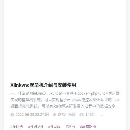
Xlinkvnc堡垒机介绍与安装使用
一、什么是XlinkvncXlinkvnc是一套基于docker+php+vnc+客户端
实现的堡垒机系统，可以实现基于windows域控及SSH认证的linux
桌面虚拟化系统。可以有效的解决研发接入过程中的数据安全管
控及统一认证管理。二、Xlinkvnc有哪些功能1、统一认证，支持
2022-06-28 22:37:54
虚拟化系统
14324
团子精英
windowsAD及SSH认证模式2、快速部署、快速启动及快速重启的
功能3、可针对企业研发实现接入管控及远...
#多网卡
#多VLAN
#多网段
#路由
#静态路由