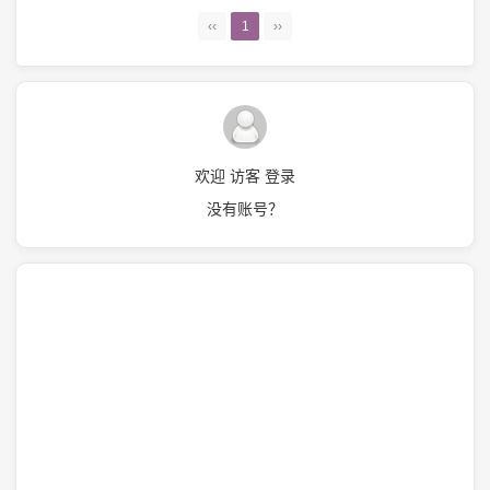
‹‹
1
››
欢迎 访客 登录
没有账号？