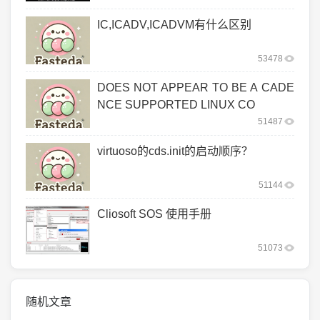
IC,ICADV,ICADVM有什么区别
53478
DOES NOT APPEAR TO BE A CADE
NCE SUPPORTED LINUX CO
51487
virtuoso的cds.init的启动顺序？
51144
Cliosoft SOS 使用手册
51073
随机文章