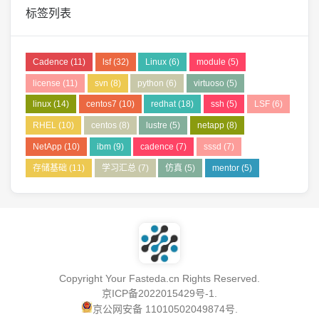
标签列表
Cadence
(11)
lsf
(32)
Linux
(6)
module
(5)
license
(11)
svn
(8)
python
(6)
virtuoso
(5)
linux
(14)
centos7
(10)
redhat
(18)
ssh
(5)
LSF
(6)
RHEL
(10)
centos
(8)
lustre
(5)
netapp
(8)
NetApp
(10)
ibm
(9)
cadence
(7)
sssd
(7)
存储基础
(11)
学习汇总
(7)
仿真
(5)
mentor
(5)
Copyright Your Fasteda.cn Rights Reserved.
京ICP备2022015429号-1
.
京公网安备 11010502049874号
.