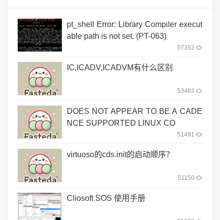
pt_shell Error: Library Compiler execut
able path is not set. (PT-063)
57353
IC,ICADV,ICADVM有什么区别
53483
DOES NOT APPEAR TO BE A CADE
NCE SUPPORTED LINUX CO
51491
virtuoso的cds.init的启动顺序？
51150
Cliosoft SOS 使用手册