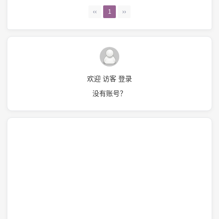
‹‹
1
››
欢迎 访客 登录
没有账号？