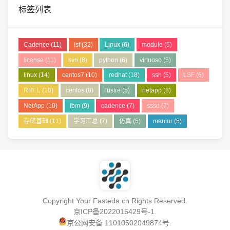
标签列表
Cadence
(11)
lsf
(32)
Linux
(6)
module
(5)
license
(11)
svn
(8)
python
(6)
virtuoso
(5)
linux
(14)
centos7
(10)
redhat
(18)
ssh
(5)
LSF
(6)
RHEL
(10)
centos
(8)
lustre
(5)
netapp
(8)
NetApp
(10)
ibm
(9)
cadence
(7)
sssd
(7)
存储基础
(11)
学习汇总
(7)
仿真
(5)
mentor
(5)
Copyright Your Fasteda.cn Rights Reserved.
京ICP备2022015429号-1
.
京公网安备 11010502049874号
.