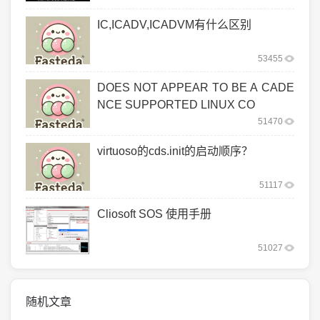
IC,ICADV,ICADVM有什么区别
53455
DOES NOT APPEAR TO BE A CADE
NCE SUPPORTED LINUX CO
51470
virtuoso的cds.init的启动顺序？
51117
Cliosoft SOS 使用手册
51027
随机文章