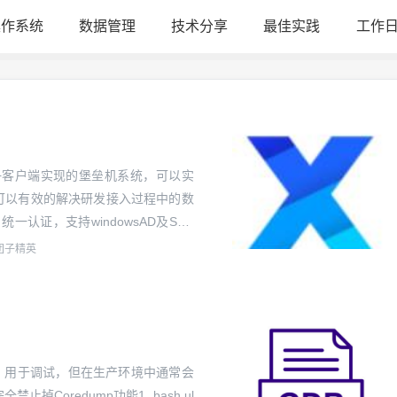
操作系统
数据管理
技术分享
最佳实践
工作
hp+vnc+客户端实现的堡垒机系统，可以实
系统。可以有效的解决研发接入过程中的数
一认证，支持windowsAD及SSH
对企业研发实现接入管控及远...
团子精英
件，用于调试，但在生产环境中通常会
oredump功能1. bash ul