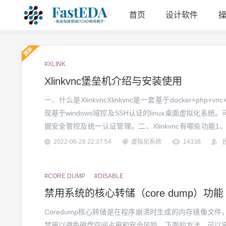
首页
设计软件
#XLINK
Xlinkvnc堡垒机介绍与安装使用
一、什么是XlinkvncXlinkvnc是一套基于docker+p
现基于windows域控及SSH认证的linux桌面虚拟化
据安全管控及统一认证管理。二、Xlinkvnc有哪些功能1、统
认证模式2、快速部署、快速启动及快速重启的功能3、可针
2022-06-28 22:37:54
虚拟化系统
14338
#CORE DUMP
#DISABLE
禁用系统的核心转储（core dump）功能
Coredump核心转储是在程序崩溃时生成的内存镜像文
禁用以避免磁盘空间占用和安全风险。下面的方法，可以完全禁止掉C