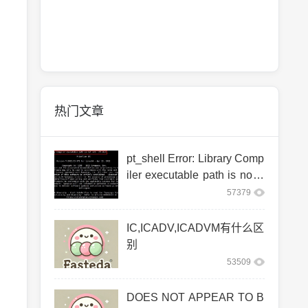
热门文章
pt_shell Error: Library Comp
iler executable path is not s
et. (PT-063)
57379
IC,ICADV,ICADVM有什么区
别
53509
DOES NOT APPEAR TO B