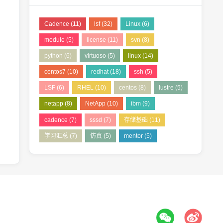
Cadence
(11)
lsf
(32)
Linux
(6)
module
(5)
license
(11)
svn
(8)
python
(6)
virtuoso
(5)
linux
(14)
centos7
(10)
redhat
(18)
ssh
(5)
LSF
(6)
RHEL
(10)
centos
(8)
lustre
(5)
netapp
(8)
NetApp
(10)
ibm
(9)
cadence
(7)
sssd
(7)
存储基础
(11)
学习汇总
(7)
仿真
(5)
mentor
(5)