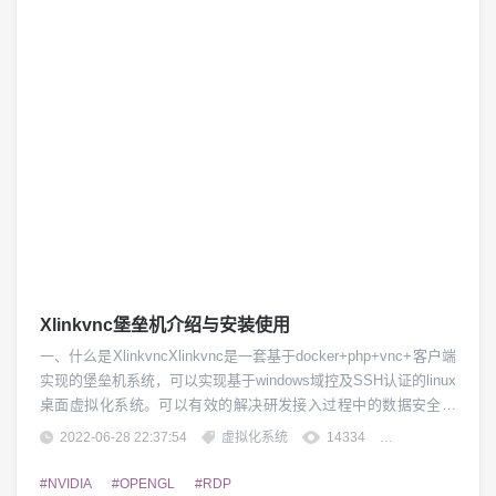
Xlinkvnc堡垒机介绍与安装使用
一、什么是XlinkvncXlinkvnc是一套基于docker+php+vnc+客户端
实现的堡垒机系统，可以实现基于windows域控及SSH认证的linux
桌面虚拟化系统。可以有效的解决研发接入过程中的数据安全管
控及统一认证管理。二、Xlinkvnc有哪些功能1、统一认证，支持
2022-06-28 22:37:54
虚拟化系统
14334
团子精英
windowsAD及SSH认证模式2、快速部署、快速启动及快速重启的
功能3、可针对企业研发实现接入管控及远...
#NVIDIA
#OPENGL
#RDP