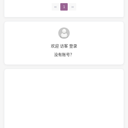
‹‹
1
››
欢迎 访客 登录
没有账号？