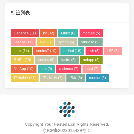
标签列表
Cadence
(11)
lsf
(32)
Linux
(6)
module
(5)
license
(11)
svn
(8)
python
(6)
virtuoso
(5)
linux
(14)
centos7
(10)
redhat
(18)
ssh
(5)
LSF
(6)
RHEL
(10)
centos
(8)
lustre
(5)
netapp
(8)
NetApp
(10)
ibm
(9)
cadence
(7)
sssd
(7)
存储基础
(11)
学习汇总
(7)
仿真
(5)
mentor
(5)
Copyright Your Fasteda.cn Rights Reserved.
京ICP备2022015429号-1
.