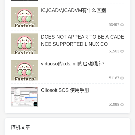
IC,ICADV,ICADVM有什么区别
53497
DOES NOT APPEAR TO BE A CADE
NCE SUPPORTED LINUX CO
51503
virtuoso的cds.init的启动顺序？
51167
Cliosoft SOS 使用手册
51098
随机文章