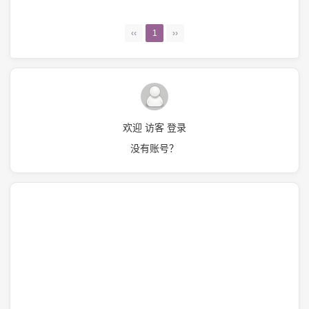
‹‹
1
››
欢迎 访客 登录
没有账号？