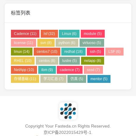
标签列表
Cadence
(11)
lsf
(32)
Linux
(6)
module
(5)
license
(11)
svn
(8)
python
(6)
virtuoso
(5)
linux
(14)
centos7
(10)
redhat
(18)
ssh
(5)
LSF
(6)
RHEL
(10)
centos
(8)
lustre
(5)
netapp
(8)
NetApp
(10)
ibm
(9)
cadence
(7)
sssd
(7)
存储基础
(11)
学习汇总
(7)
仿真
(5)
mentor
(5)
Copyright Your Fasteda.cn Rights Reserved.
京ICP备2022015429号-1
.