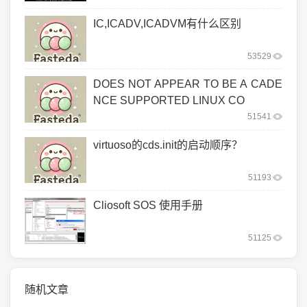
IC,ICADV,ICADVM有什么区别
53529
DOES NOT APPEAR TO BE A CADE
NCE SUPPORTED LINUX CO
51541
virtuoso的cds.init的启动顺序？
51193
Cliosoft SOS 使用手册
51125
随机文章