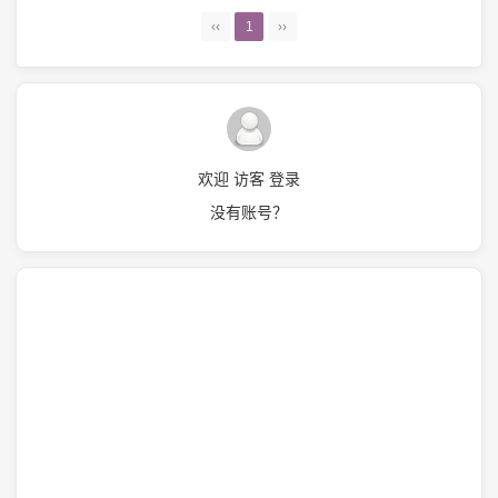
‹‹
1
››
欢迎 访客 登录
没有账号？