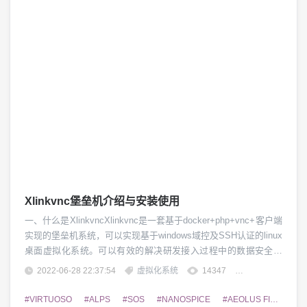
Xlinkvnc堡垒机介绍与安装使用
一、什么是XlinkvncXlinkvnc是一套基于docker+php+vnc+客户端
实现的堡垒机系统，可以实现基于windows域控及SSH认证的linux
桌面虚拟化系统。可以有效的解决研发接入过程中的数据安全管
控及统一认证管理。二、Xlinkvnc有哪些功能1、统一认证，支持
2022-06-28 22:37:54
虚拟化系统
14347
团子精英
windowsAD及SSH认证模式2、快速部署、快速启动及快速重启的
功能3、可针对企业研发实现接入管控及远...
#VIRTUOSO
#ALPS
#SOS
#NANOSPICE
#AEOLUS FINESIM