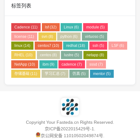
标签列表
Cadence
(11)
lsf
(32)
Linux
(6)
module
(5)
license
(11)
svn
(8)
python
(6)
virtuoso
(5)
linux
(14)
centos7
(10)
redhat
(18)
ssh
(5)
LSF
(6)
RHEL
(10)
centos
(8)
lustre
(5)
netapp
(8)
NetApp
(10)
ibm
(9)
cadence
(7)
sssd
(7)
存储基础
(11)
学习汇总
(7)
仿真
(5)
mentor
(5)
Copyright Your Fasteda.cn Rights Reserved.
京ICP备2022015429号-1
.
京公网安备 11010502049874号
.