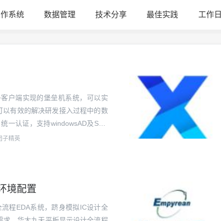
操作系统
数据管理
技术分享
最佳实践
工作
hp+vnc+客户端实现的堡垒机系统，可以实
系统。可以有效的解决研发接入过程中的数
一认证，支持windowsAD及SSH
对企业研发实现接入管控及远...
团子精英
e环境配置
流程EDA系统，跻身模拟IC设计全
需求，华大九天平板显示设计全流程