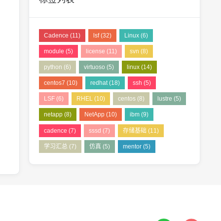
Cadence
(11)
lsf
(32)
Linux
(6)
module
(5)
license
(11)
svn
(8)
python
(6)
virtuoso
(5)
linux
(14)
centos7
(10)
redhat
(18)
ssh
(5)
LSF
(6)
RHEL
(10)
centos
(8)
lustre
(5)
netapp
(8)
NetApp
(10)
ibm
(9)
cadence
(7)
sssd
(7)
存储基础
(11)
学习汇总
(7)
仿真
(5)
mentor
(5)