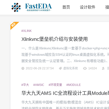
首页
设计软件
#XLINK
Xlinkvnc堡垒机介绍与安装使用
一、什么是XlinkvncXlinkvnc是一套基于docker+p
现基于windows域控及SSH认证的linux桌面虚拟化
据安全管控及统一认证管理。二、Xlinkvnc有哪些功能1、统
认证模式2、快速部署、快速启动及快速重启的功能3、可针
2022-06-28 22:37:54
虚拟化系统
14324
#华大
#AMSIC
#环境变量
#MODULE
华大九天AMS IC全流程设计工具Modul
华大九天拥有中国唯一的模拟/数模混合（AMS）IC设计全
流程全球四大提供商，基于泛半导体领域共性技术和应用