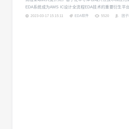
EDA系统成为AMS IC设计全流程EDA技术的重要衍生
示及新型显示设计领域取得了瞩目成绩如您采购了华大九天
2023-03-17 15:15:11
EDA软件
5520
团子
配置，请参考以下内容。以下脚本仅供env...