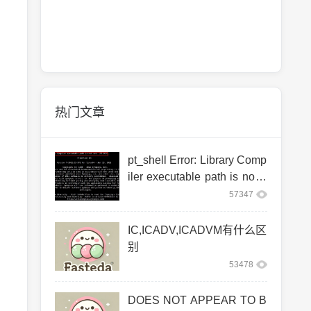
热门文章
pt_shell Error: Library Comp
iler executable path is not s
et. (PT-063)
57347
IC,ICADV,ICADVM有什么区
别
53478
DOES NOT APPEAR TO B