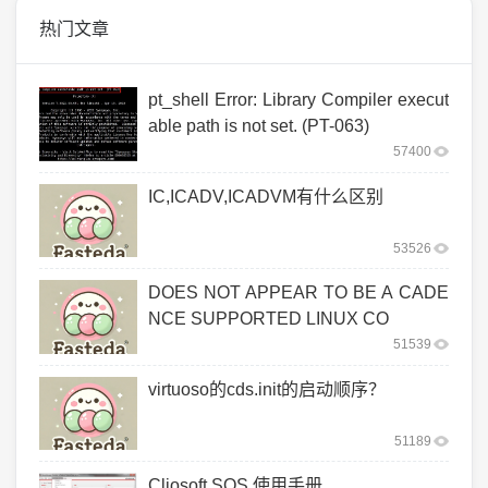
热门文章
pt_shell Error: Library Compiler execut
able path is not set. (PT-063)
57400
IC,ICADV,ICADVM有什么区别
53526
DOES NOT APPEAR TO BE A CADE
NCE SUPPORTED LINUX CO
51539
virtuoso的cds.init的启动顺序？
51189
Cliosoft SOS 使用手册