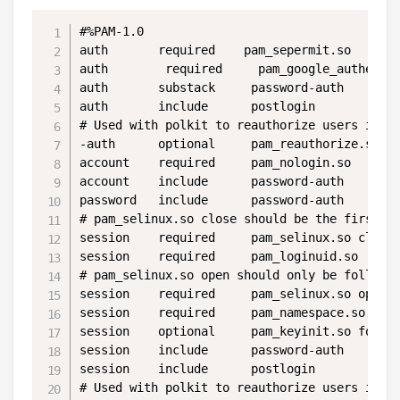
#%PAM-1.0

auth       required    pam_sepermit.so

auth        required     pam_google_authentic
auth       substack     password-auth

auth       include      postlogin

# Used with polkit to reauthorize users in re
-auth      optional     pam_reauthorize.so pr
account    required     pam_nologin.so

account    include      password-auth

password   include      password-auth

# pam_selinux.so close should be the first se
session    required     pam_selinux.so close

session    required     pam_loginuid.so

# pam_selinux.so open should only be followed
session    required     pam_selinux.so open e
session    required     pam_namespace.so

session    optional     pam_keyinit.so force 
session    include      password-auth

session    include      postlogin

# Used with polkit to reauthorize users in re