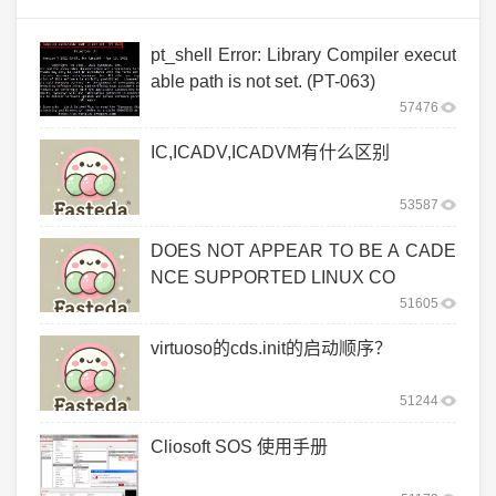
pt_shell Error: Library Compiler execut
able path is not set. (PT-063)
57476
IC,ICADV,ICADVM有什么区别
53587
DOES NOT APPEAR TO BE A CADE
NCE SUPPORTED LINUX CO
51605
virtuoso的cds.init的启动顺序？
51244
Cliosoft SOS 使用手册