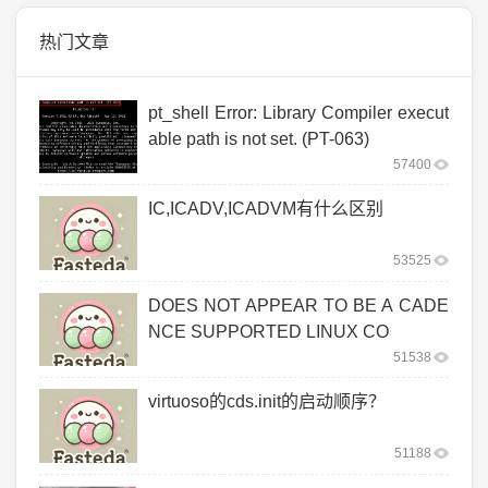
热门文章
pt_shell Error: Library Compiler execut
able path is not set. (PT-063)
57400
IC,ICADV,ICADVM有什么区别
53525
DOES NOT APPEAR TO BE A CADE
NCE SUPPORTED LINUX CO
51538
virtuoso的cds.init的启动顺序？
51188