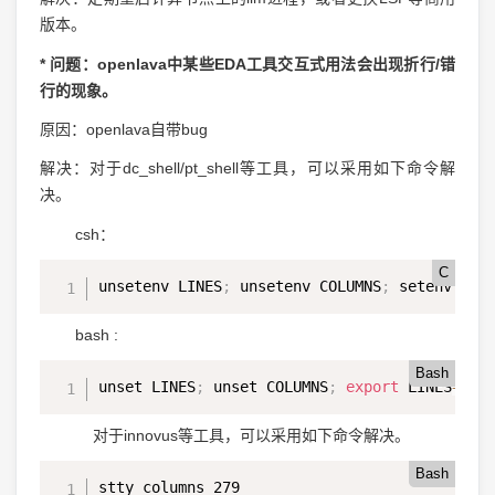
版本。
* 问题：openlava中某些EDA工具交互式用法会出现折行/错
行的现象。
原因：openlava自带bug
解决：对于dc_shell/pt_shell等工具，可以采用如下命令解
决。
csh：
C
unsetenv LINES
;
 unsetenv COLUMNS
;
 setenv LIN
bash :
Bash
unset LINES
;
 unset COLUMNS
;
export
 LINES
=
`
tp
对于innovus等工具，可以采用如下命令解决。
Bash
stty columns 279