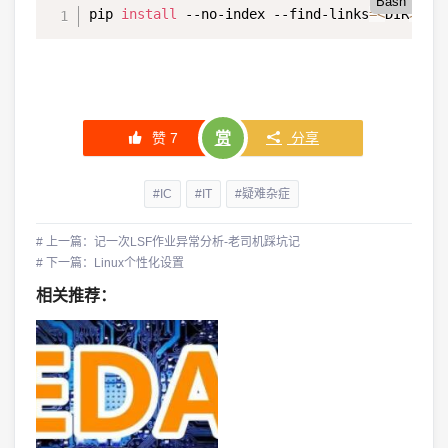
Bash
pip 
install
 --no-index --find-links
=
<
DIR
>
 **
赞
7
赏
分享
#IC
#IT
#疑难杂症
# 上一篇：记一次LSF作业异常分析-老司机踩坑记
# 下一篇：Linux个性化设置
相关推荐：