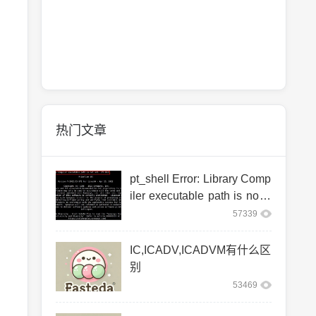
热门文章
pt_shell Error: Library Comp
iler executable path is not s
et. (PT-063)
57339
IC,ICADV,ICADVM有什么区
别
53469