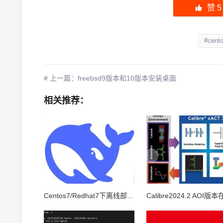
赞
5
#cent
# 上一篇：freebsd9版本和10版本安装桌面
相关推荐：
Centos7/Redhat7下离线部署ollama与deepseek-R1-32B模型