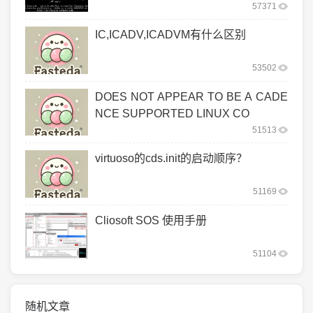
57371
IC,ICADV,ICADVM有什么区别
53502
DOES NOT APPEAR TO BE A CADE
NCE SUPPORTED LINUX CO
51513
virtuoso的cds.init的启动顺序？
51169
Cliosoft SOS 使用手册
51104
随机文章